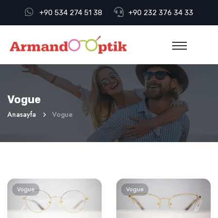
+90 534 274 51 38
+90 232 376 34 33
Vogue
Anasayfa
Vogue
Vogue
Vogue