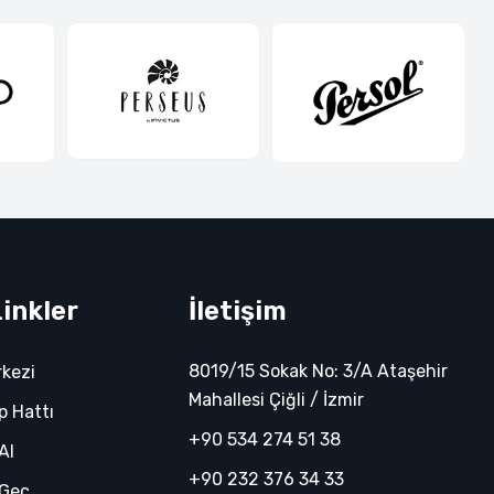
Linkler
İletişim
8019/15 Sokak No: 3/A Ataşehir
rkezi
Mahallesi Çiğli / İzmir
 Hattı
+90 534 274 51 38
 Al
+90 232 376 34 33
 Geç