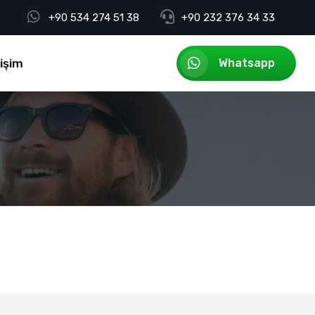
+90 534 274 51 38
+90 232 376 34 33
tişim
Whatsapp