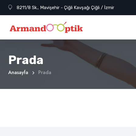
8211/8 Sk., Mavişehir - Çiğli Kavşağı Çiğli / İzmir
Prada
Anasayfa
Prada