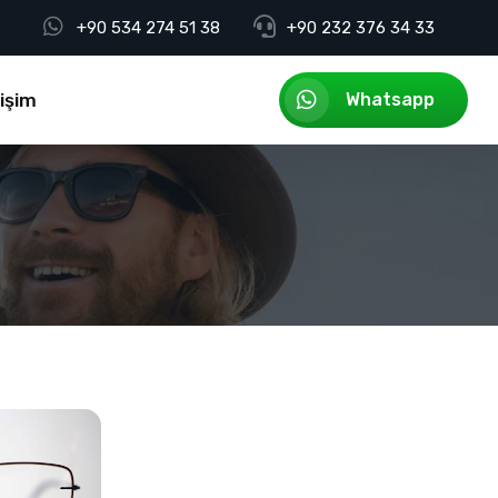
+90 534 274 51 38
+90 232 376 34 33
tişim
Whatsapp