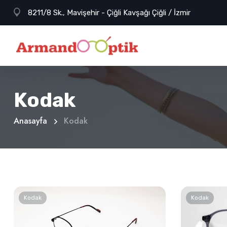
8211/8 Sk., Mavişehir - Çiğli Kavşağı Çiğli / İzmir
Kodak
Anasayfa
Kodak
Kodak
Kodak