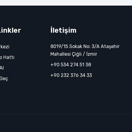
Linkler
İletişim
8019/15 Sokak No: 3/A Ataşehir
rkezi
Mahallesi Çiğli / İzmir
 Hattı
+90 534 274 51 38
 Al
+90 232 376 34 33
 Geç