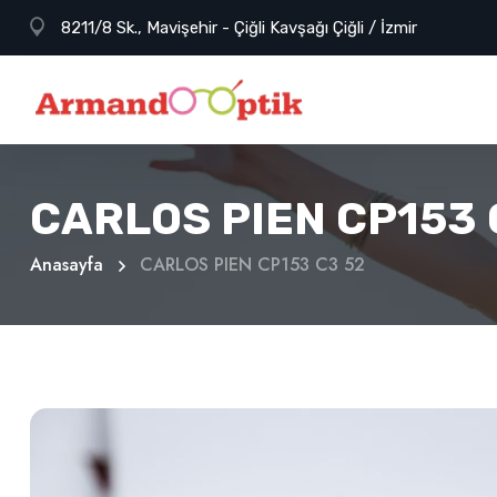
8211/8 Sk., Mavişehir - Çiğli Kavşağı Çiğli / İzmir
CARLOS PIEN CP153 
Anasayfa
CARLOS PIEN CP153 C3 52