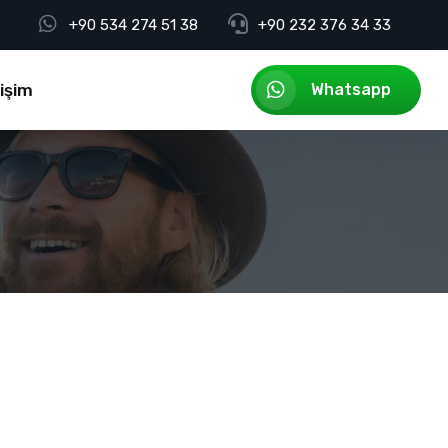
+90 534 274 51 38
+90 232 376 34 33
tişim
Whatsapp